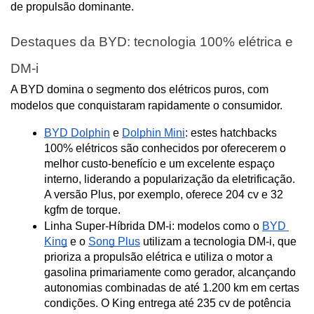
de propulsão dominante.
Destaques da BYD: tecnologia 100% elétrica e 
DM-i
A BYD domina o segmento dos elétricos puros, com 
modelos que conquistaram rapidamente o consumidor.
BYD Dolphin
 e 
Dolphin Mini
: estes hatchbacks 
100% elétricos são conhecidos por oferecerem o 
melhor custo-benefício e um excelente espaço 
interno, liderando a popularização da eletrificação. 
A versão Plus, por exemplo, oferece 204 cv e 32 
kgfm de torque.
Linha Super-Híbrida DM-i: modelos como o 
BYD 
King
 e o 
Song Plus
 utilizam a tecnologia DM-i, que 
prioriza a propulsão elétrica e utiliza o motor a 
gasolina primariamente como gerador, alcançando 
autonomias combinadas de até 1.200 km em certas 
condições. O King entrega até 235 cv de potência 