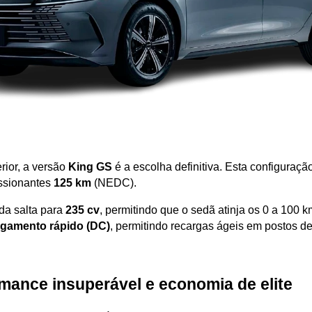
ior, a versão 
King GS
 é a escolha definitiva. Esta configuraçã
ssionantes 
125 km
 (NEDC). 
a salta para 
235 cv
, permitindo que o sedã atinja os 0 a 100 
egamento rápido (DC)
, permitindo recargas ágeis em postos de
mance insuperável e economia de elite