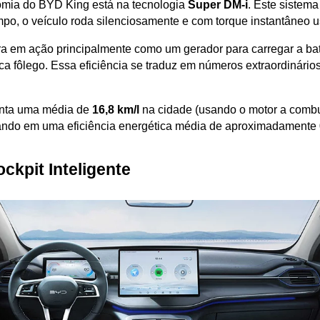
mia do BYD King está na tecnologia 
Super DM-i
. Este sistema 
tempo, o veículo roda silenciosamente e com torque instantâneo 
ra em ação principalmente como um gerador para carregar a bater
ca fôlego. Essa eficiência se traduz em números extraordinári
nta uma média de 
16,8 km/l
tando em uma eficiência energética média de aproximadamente 
ockpit Inteligente