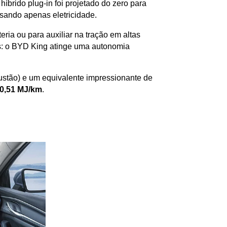
híbrido plug-in foi projetado do zero para 
usando apenas eletricidade. 
ia ou para auxiliar na tração em altas 
os: o BYD King atinge uma autonomia 
 na cidade (usando o motor a combustão) e um equivalente impressionante de 
0,51 MJ/km
.